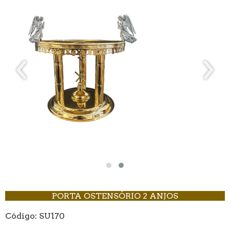
‹
›
PORTA OSTENSÓRIO 2 ANJOS
Código: SU170